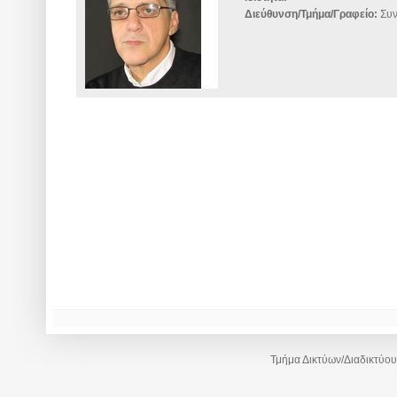
Διεύθυνση/Τμήμα/Γραφείο:
Συν
Τμήμα Δικτύων/Διαδικτύου