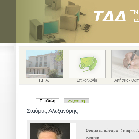
Γ.Π.Α.
Επικοινωνία
Αιτήσεις - Οδη
Προβολή
Ανίχνευση
Σταύρος Αλεξανδρής
Ονοματεπώνυμο:
Σταύρος 
Ιδιότητα:
---