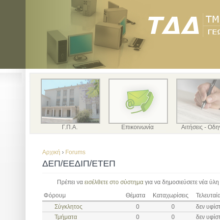
Γ.Π.Α.
Επικοινωνία
Αιτήσεις - Οδη
Αρχική
›
Forums
ΔΕΠ/ΕΕΔΙΠ/ΕΤΕΠ
Πρέπει να
εισέλθετε στο σύστημα
για να δημοσιεύσετε νέα ύλη
Φόρουμ
Θέματα
Καταχωρίσεις
Τελευταί
Σύγκλητος
0
0
δεν υφίσ
Τμήματα
0
0
δεν υφίσ